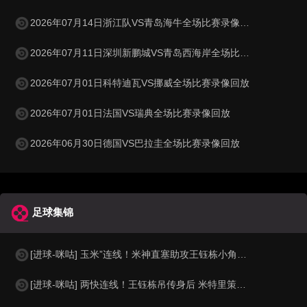
2026年07月14日浙江队VS青岛海牛全场比赛录像回放
2026年07月11日深圳新鹏城VS青岛西海岸全场比赛录像回放
2026年07月01日科特迪瓦VS挪威全场比赛录像回放
2026年07月01日法国VS瑞典全场比赛录像回放
2026年06月30日德国VS巴拉圭全场比赛录像回放
足球集锦
[进球-咪咕] 玉米”连线！米神直塞助攻王钰栋小角度破门
[进球-咪咕] 两快连线！王钰栋吊传身后 米特里策成功将球顶进