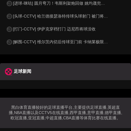
[进球-咪咕] 圆月弯刀！韦斯利架炮回做 姚均晟兜射十分角入网
[头球-CCTV] 哈兰德接瑟洛特传球头球射门 被门将没收
[打门-CCTV] 伊萨克穿裆打门 迈尼昂将球没收
[解围-CCTV] 维尔茨内切后传球至门前 卡纳莱极限解围
足球新闻
黑白体育直播较好的足球直播平台,主要提供足球直播,英超直
播,NBA直播以及CCTV5在线直播,西甲直播,意甲直播,德甲直播,
欧冠直播,亚冠直播,中超直播,CBA直播等体育比赛在线直播。